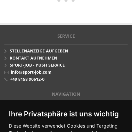
SERVICE
STELLENANZEIGE AUFGEBEN
KONTAKT AUFNEHMEN
SPORT-JOB - PUSH SERVICE
info@sport-job.com
+49 8158 90612-0
NAVIGATION
STELLENMARKT
Ihre Privatsphäre ist uns wichtig
ARBEITGEBERPROFILE
BLOG
Diese Website verwendet Cookies und Targeting
FUER ARBEITGEBER