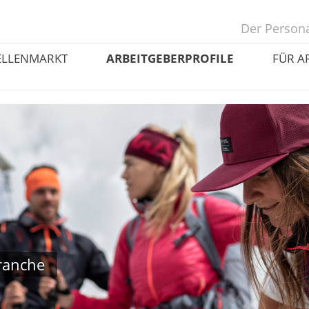
Der Persona
ELLENMARKT
ARBEITGEBERPROFILE
FÜR A
branche