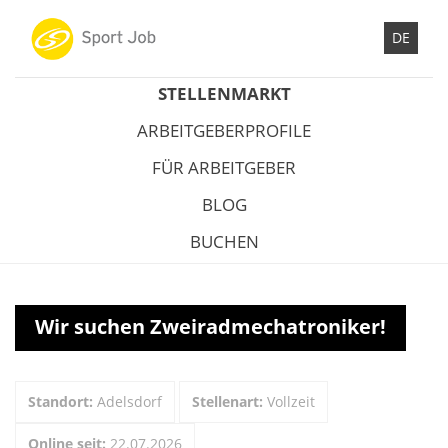
DE
STELLENMARKT
ARBEITGEBERPROFILE
FÜR ARBEITGEBER
BLOG
BUCHEN
Wir suchen Zweiradmechatroniker!
Standort:
Adelsdorf
Stellenart:
Vollzeit
Online seit:
22.07.2026