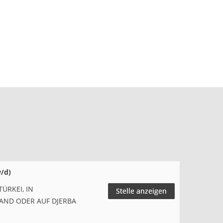
MAROKKO
GROUPFIT
Standort:
Stelle anzeigen
Stellenart