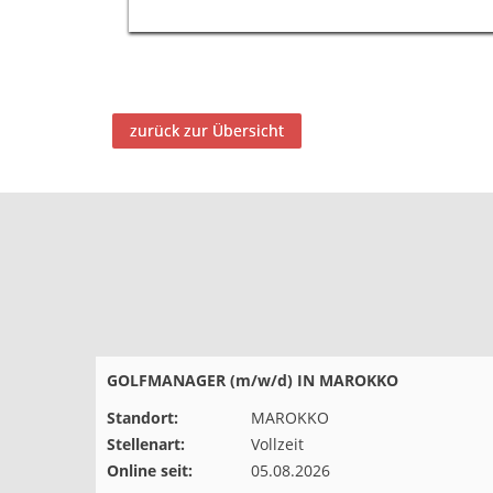
zurück zur Übersicht
GROUPFITNESS TRAINER (m/w/d)
Standort:
Z.B IN DER TÜRKEI, IN
anzeigen
GRIECHENLAND ODER AUF DJER
Stellenart:
Vollzeit