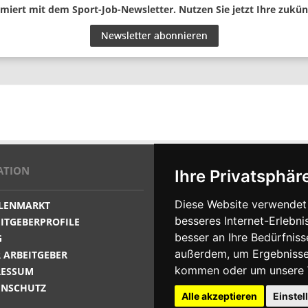
miert mit dem Sport-Job-Newsletter. Nutzen Sie jetzt Ihre zukün
Newsletter abonnieren
ATION
PARTNER
Ihre Privatsphäre
Diese Website verwendet 
LLENMARKT
besseres Internet-Erlebni
ITGEBERPROFILE
besser an Ihre Bedürfnis
G
außerdem, um Ergebnisse
 ARBEITGEBER
kommen oder um unsere W
RESSUM
ENSCHUTZ
Alle akzeptieren
Einstel