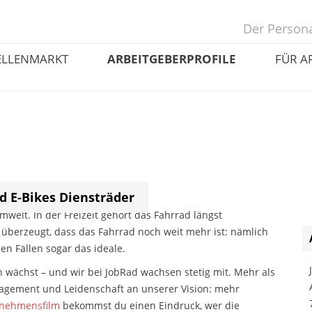
Der Persona
ELLENMARKT
ARBEITGEBERPROFILE
FÜR A
 E-Bikes Diensträder
mwelt. In der Freizeit gehört das Fahrrad längst
 überzeugt, dass das Fahrrad noch weit mehr ist: nämlich
len Fällen sogar das ideale.
wächst – und wir bei JobRad wachsen stetig mit. Mehr als
gagement und Leidenschaft an unserer Vision: mehr
nehmensfilm
bekommst du einen Eindruck, wer die